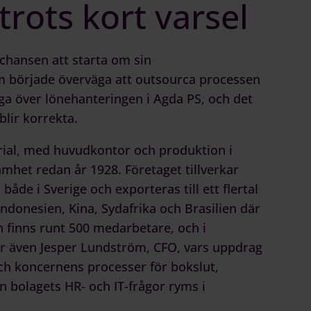
trots kort varsel
hansen att starta om sin
m började överväga att outsourca processen
ga över lönehanteringen i Agda PS, och det
blir korrekta.
erial, med huvudkontor och produktion i
mhet redan år 1928. Företaget tillverkar
de i Sverige och exporteras till ett flertal
Indonesien, Kina, Sydafrika och Brasilien där
 finns runt 500 medarbetare, och i
er även Jesper Lundström, CFO, vars uppdrag
ch koncernens processer för bokslut,
 bolagets HR- och IT-frågor ryms i