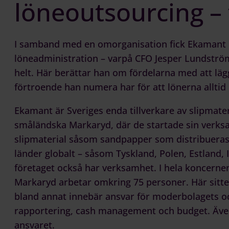
löneoutsourcing – 
I samband med en omorganisation fick Ekamant c
löneadministration – varpå CFO Jesper Lundströ
helt. Här berättar han om fördelarna med att läg
förtroende han numera har för att lönerna alltid 
Ekamant är Sveriges enda tillverkare av slipmat
småländska Markaryd, där de startade sin verksa
slipmaterial såsom sandpapper som distribueras bå
länder globalt – såsom Tyskland, Polen, Estland, 
företaget också har verksamhet. I hela koncernen
Markaryd arbetar omkring 75 personer. Här sitt
bland annat innebär ansvar för moderbolagets o
rapportering, cash management och budget. Även
ansvaret.