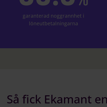
l
garanterad noggrannhet i
löneutbetalningarna
Så fick Ekamant en