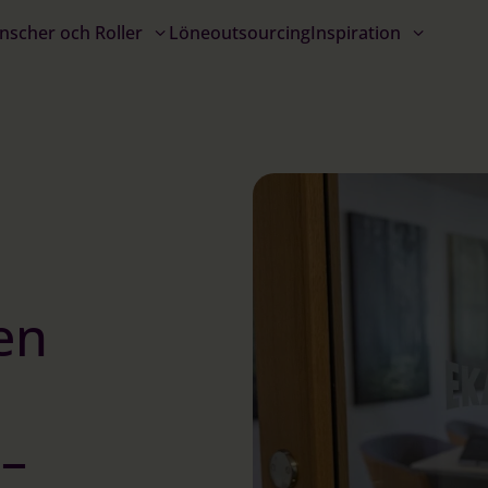
nscher och Roller
Löneoutsourcing
Inspiration
en
 –