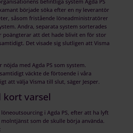
rganisationens befintliga system Agda PS
 Ekamant började söka efter en ny leverantör
eter, såsom fristående löneadministratörer
system. Andra, separata system sorterades
 poängterar att det hade blivit en för stor
mtidigt. Det visade sig slutligen att Visma
 var nöjda med Agda PS som system.
samtidigt väckte de förtoende i våra
 att välja Visma till slut, säger Jesper.
kort varsel
löneoutsourcing i Agda PS, efter att ha lyft
nya molntjänst som de skulle börja använda.
: