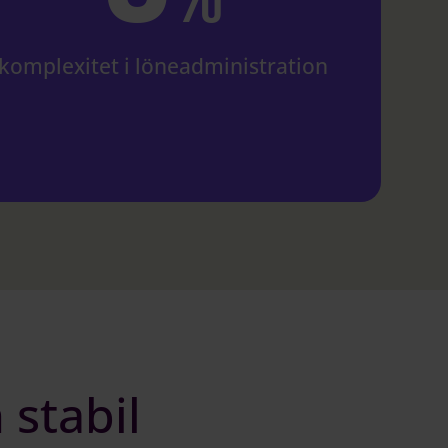
komplexitet i löneadministration
 stabil