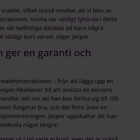
nabbt, vilket också innebar att vi blev av
rationen. Visma var väldigt lyhörda i detta
ver vår befintliga databas på bara några
 väldigt kort varsel, säger Jesper.
 ger en garanti och
neadministrationen – från att lägga upp en
pecifikationer till att avsluta en persons
andlar det om att han kan förlita sig till 100
en fungerar bra, och det finns även en
plementeringen. Jesper uppskattar att han
bbelkolla något längre:
ommer ut i tid varje månad, men det är också