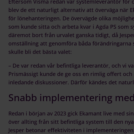
Eftersom Visma redan var systemleverantör för o
blev de ett naturligt alternativ att överväga när
för lönehanteringen. De övervägde olika möjligh
som kunde sitta och arbeta kvar i Agda PS som 
däremot bort från urvalet ganska tidigt, då Jesper
omställning att genomföra båda förändringarna sa
skulle bli det bästa valet:
– De var redan vår befintliga leverantör, och vi
Prismässigt kunde de ge oss en rimlig offert och 
inledande diskussioner. Därför kändes det naturligt
Snabb implementering med 
Redan i början av 2023 gick Ekamant live med sin 
över allting från sitt befintliga system till den 
Jesper betonar effektiviteten i implementeringen