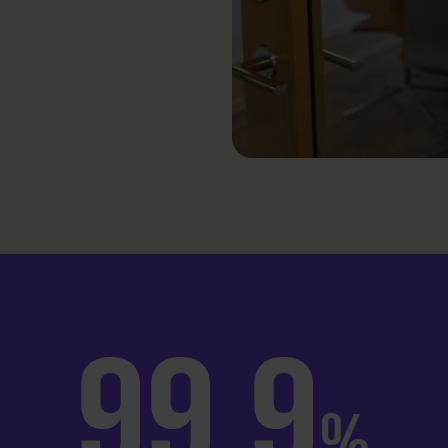
99.9
%