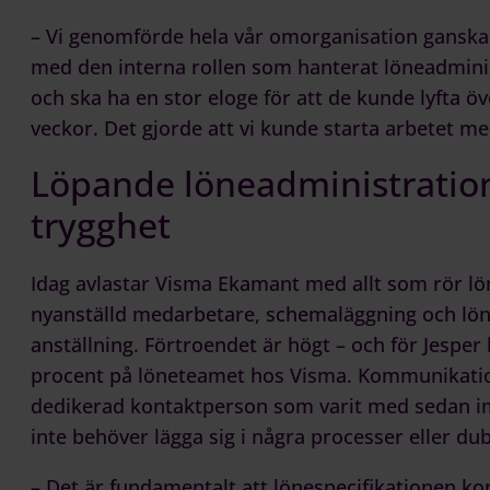
– Vi genomförde hela vår omorganisation ganska s
med den interna rollen som hanterat löneadminist
och ska ha en stor eloge för att de kunde lyfta ö
veckor. Det gjorde att vi kunde starta arbetet med
Löpande löneadministration
trygghet
Idag avlastar Visma Ekamant med allt som rör lö
nyanställd medarbetare, schemaläggning och lönes
anställning. Förtroendet är högt – och för Jesper h
procent på löneteamet hos Visma. Kommunikation
dedikerad kontaktperson som varit med sedan im
inte behöver lägga sig i några processer eller du
– Det är fundamentalt att lönespecifikationen k