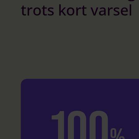
trots kort varsel
100
%