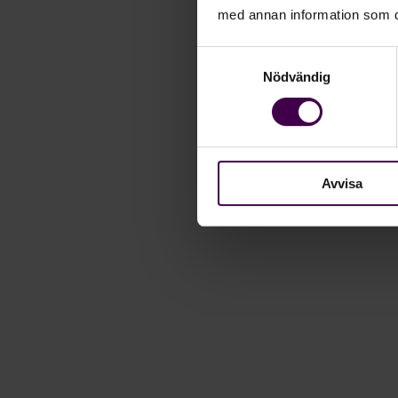
med annan information som du 
Samtyckesval
Nödvändig
Avvisa