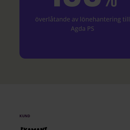
överlåtande av lönehantering til
Agda PS
KUND