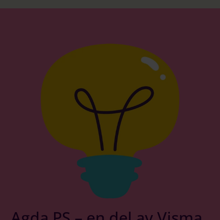
Logga in på Communityn
Agda PS – en del av Visma