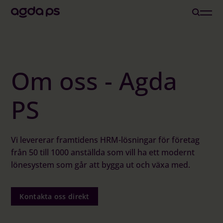
Lösningar
Om oss - Agda
Branscher och Roller
PS
Löneoutsourcing
Vi levererar framtidens HRM-lösningar för företag
Inspiration
från 50 till 1000 anställda som vill ha ett modernt
lönesystem som går att bygga ut och växa med.
Om oss
Kontakta oss direkt
Karriär