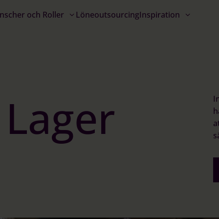
nscher och Roller
Löneoutsourcing
Inspiration
 Lager
I
h
a
s