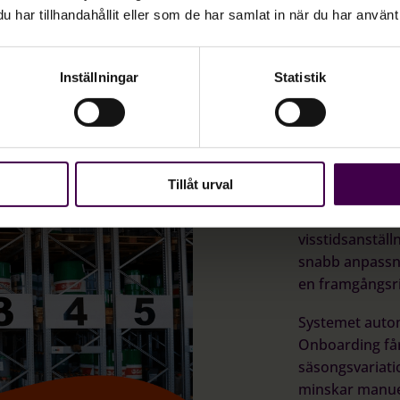
lja Agda PS?
har tillhandahållit eller som de har samlat in när du har använt 
Inställningar
Statistik
Anpass
lönepr
Tillåt urval
Agda PS erbjud
behoven inom h
visstidsanställ
snabb anpassn
en framgångsri
Systemet auto
Onboarding får
säsongsvariati
minskar manuel