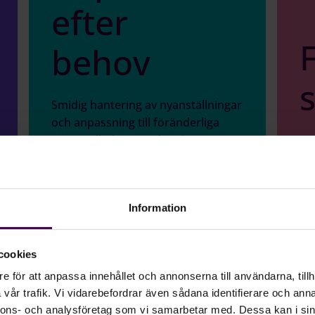
efter
F
behov
Smidig hantering av nyanställningar
och anpassning till föränderliga
personalbehov, med Agda PS
St
Onboarding.
arb
Information
cookies
e för att anpassa innehållet och annonserna till användarna, tillh
vår trafik. Vi vidarebefordrar även sådana identifierare och anna
nnons- och analysföretag som vi samarbetar med. Dessa kan i sin