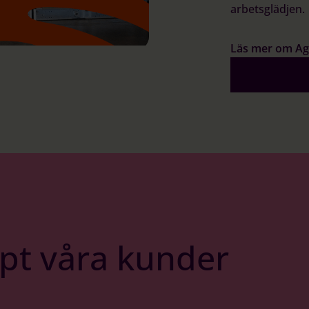
arbetsglädjen.
Läs mer om A
lpt våra kunder