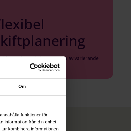
lexibel
skiftplanering
öd för att förenkla hanteringen av varierande
etstider och skift.
Om
andahålla funktioner för
n information från din enhet
 tur kombinera informationen