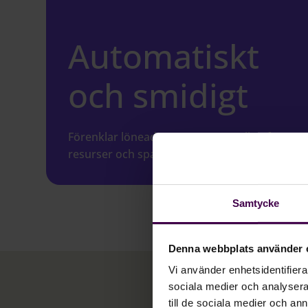
Automatiskt
och smidigt
Förenklar löneadministrationen vilket frigör
resurser och sparar värdefull tid.
Samtycke
Denna webbplats använder 
Vi använder enhetsidentifierar
sociala medier och analysera 
till de sociala medier och a