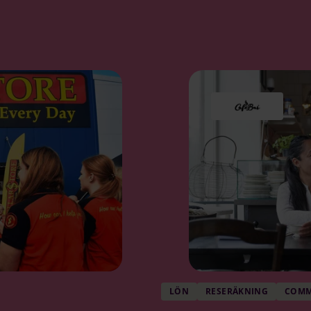
LÖN
RESERÄKNING
COMM