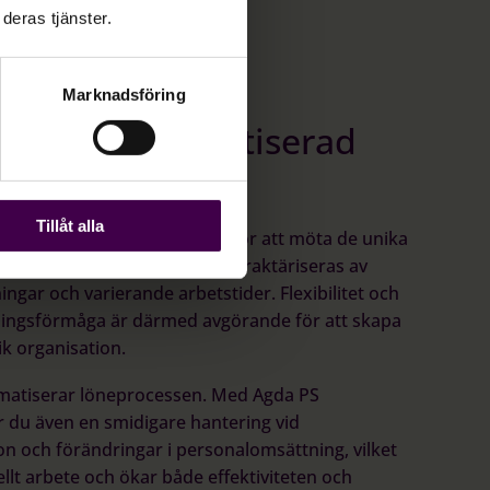
deras tjänster.
Marknadsföring
ad och automatiserad
ocess
Tillåt alla
er en skräddarsydd lösning för att möta de unika
andel och lager, som ofta karaktäriseras av
ningar och varierande arbetstider. Flexibilitet och
ingsförmåga är därmed avgörande för att skapa
k organisation.
matiserar löneprocessen. Med Agda PS
 du även en smidigare hantering vid
on och förändringar i personalomsättning, vilket
lt arbete och ökar både effektiviteten och