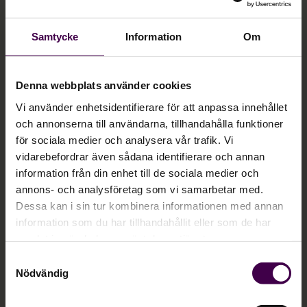
tillägg och ersättningar.
Bonusutbetalningar, övertid och
semesterersättningar.
Samtycke
Information
Om
Att alla anställda får korrekt betalt i tid.
Denna webbplats använder cookies
Vi använder enhetsidentifierare för att anpassa innehållet
och annonserna till användarna, tillhandahålla funktioner
för sociala medier och analysera vår trafik. Vi
vidarebefordrar även sådana identifierare och annan
information från din enhet till de sociala medier och
annons- och analysföretag som vi samarbetar med.
Dessa kan i sin tur kombinera informationen med annan
information som du har tillhandahållit eller som de har
samlat in när du har använt deras tjänster.
Samtyckesval
Nödvändig
HR-chef