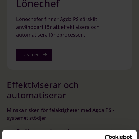
Lönechef
Lönechefer finner Agda PS särskilt
användbart för att effektivisera och
automatisera löneprocessen.
Läs mer
Effektiviserar och
automatiserar
Minska risken för felaktigheter med Agda PS -
systemet stödjer:
Beräkning av löner, inklusive skatter, avdrag,