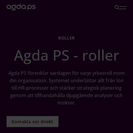
Lösningar
ROLLER
Agda PS - roller
Branscher och Roller
Löneoutsourcing
Agda PS förenklar vardagen för varje yrkesroll inom
din organisation. Systemet underlättar allt från lön
till HR-processer och stärker strategisk planering
Inspiration
genom att tillhandahålla djupgående analyser och
insikter.
Om oss
Kontakta oss direkt
Karriär