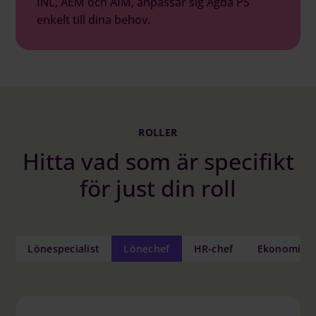
INL, AEM och AIM, anpassar sig Agda PS
enkelt till dina behov.
ROLLER
Hitta vad som är specifikt
för just din roll
Lönespecialist
Lönechef
HR-chef
Ekonomich