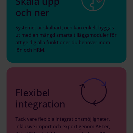
Skala upp
och ner
Systemet är skalbart, och kan enkelt byggas
ut med en mängd smarta tilläggsmoduler för
att ge dig alla funktioner du behöver inom
lön och HRM.
Flexibel
integration
Tack vare flexibla integrationsmöjligheter,
inklusive import och export genom API:er,