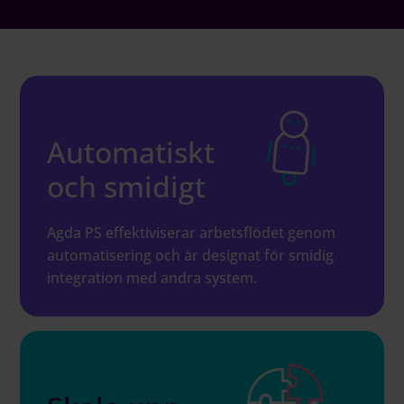
Logga in på Communityn
Automatiskt
och smidigt
Agda PS effektiviserar arbetsflödet genom
automatisering och är designat för smidig
integration med andra system.