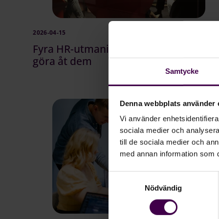
2026-04-15
Fyra HR-utmaningar och vad du kan
göra åt dem
Samtycke
Denna webbplats använder 
Vi använder enhetsidentifierar
sociala medier och analysera 
till de sociala medier och a
med annan information som du 
Samtyckesval
Nödvändig