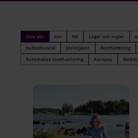
Visa alla
lön
HR
Lagar och regler
s
Kollektivavtal
Molntjänst
Återhämtning
Automatisk lönehantering
Autopay
Medvi