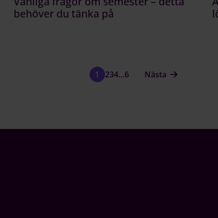
Vanliga frågor om semester – detta
Ä
behöver du tänka på
l
2
3
4
…
6
Nästa
1