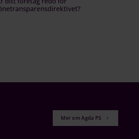
r ditt företag redo för
önetransparensdirektivet?
Mer om Agda PS