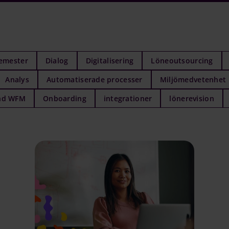
emester
Dialog
Digitalisering
Löneoutsourcing
Analys
Automatiserade processer
Miljömedvetenhet
nd WFM
Onboarding
integrationer
lönerevision