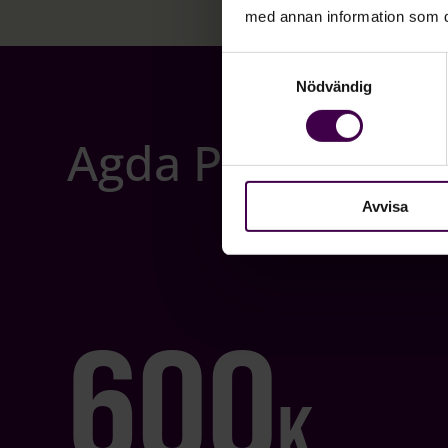
med annan information som du 
Samtyckesval
Nödvändig
Agda PS i siffror
Avvisa
600
K