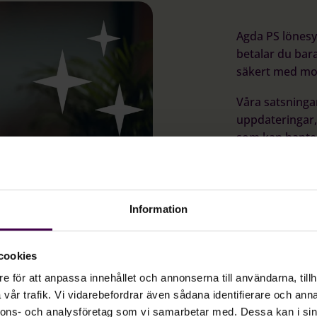
Agda PS lönesy
betalar du bar
säkert med mob
Våra satsninga
uppdateringar,
som kan hantera
sin lön genom A
mest använda i
Agda PS passar 
Information
fler, och erbj
ISO-certifierad
cookies
e för att anpassa innehållet och annonserna till användarna, tillh
vår trafik. Vi vidarebefordrar även sådana identifierare och anna
nnons- och analysföretag som vi samarbetar med. Dessa kan i sin