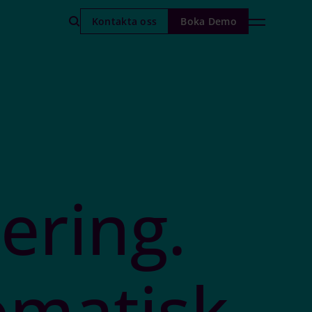
Kontakta oss
Boka Demo
ering.
o
m
a
t
i
s
k