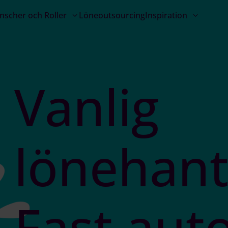
nscher och Roller
Löneoutsourcing
Inspiration
Vanlig
lönehant
F
a
s
t
a
u
t