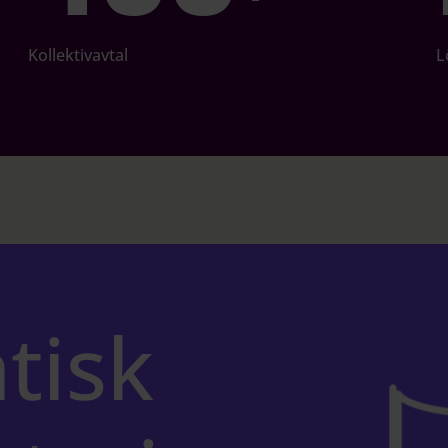
Kollektivavtal
L
tisk