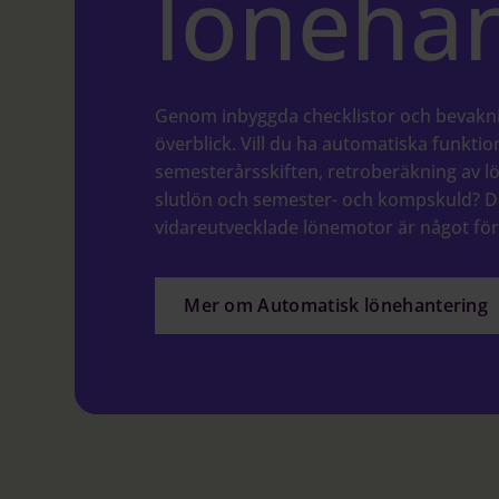
lönehan
Genom inbyggda checklistor och bevakni
överblick. Vill du ha automatiska funktio
semesterårsskiften, retroberäkning av l
slutlön och semester- och kompskuld? 
vidareutvecklade lönemotor är något för
Mer om Automatisk lönehantering