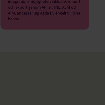
integrationsmöjligheter, inklusive import
och export genom API:er, INL, AEM och
AIM, anpassar sig Agda PS enkelt till dina
behov.