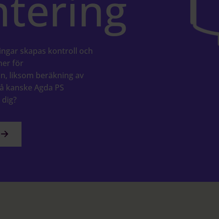
tering
ngar skapas kontroll och
ner för
ön, liksom beräkning av
Då kanske Agda PS
 dig?