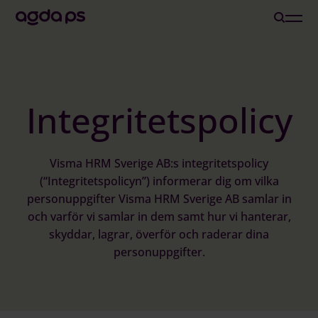
Lösningar
Integritetspolicy
Branscher och Roller
Visma HRM Sverige AB:s integritetspolicy
Löneoutsourcing
(“Integritetspolicyn”) informerar dig om vilka
personuppgifter Visma HRM Sverige AB samlar in
Inspiration
och varför vi samlar in dem samt hur vi hanterar,
skyddar, lagrar, överför och raderar dina
personuppgifter.
Om oss
Karriär