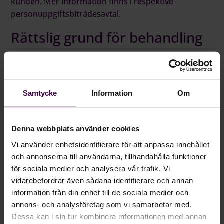
kunden. Mer information finns i respektive
personuppgiftsbiträdesavtal.
Rättslig grund för behandling
Bolaget behandlar personuppgifter utifrån flera
rättsliga grunder:
Samtycke
Information
Om
Avtal
Vi behandlar personuppgifter när det är nödvändigt
för att fullgöra ett avtal, exempelvis vid rekrytering
Denna webbplats använder cookies
eller kundrelationer.
Vi använder enhetsidentifierare för att anpassa innehållet
och annonserna till användarna, tillhandahålla funktioner
Samtycke
för sociala medier och analysera vår trafik. Vi
vidarebefordrar även sådana identifierare och annan
I vissa fall behandlas personuppgifter baserat på ditt
information från din enhet till de sociala medier och
samtycke. Du kan när som helst återkalla ditt
annons- och analysföretag som vi samarbetar med.
samtycke.
Dessa kan i sin tur kombinera informationen med annan