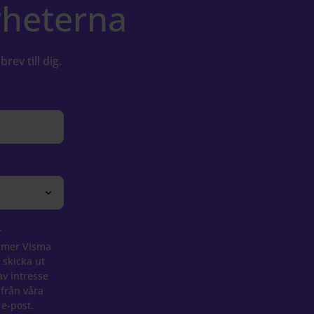
yheterna
brev till dig.
r
mmer Visma
 skicka ut
av intresse
 från våra
 e-post.