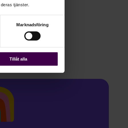
deras tjänster.
 viktigt att ha bra
e överblick över
Marknadsföring
 med medarbetarnas
Tillåt alla