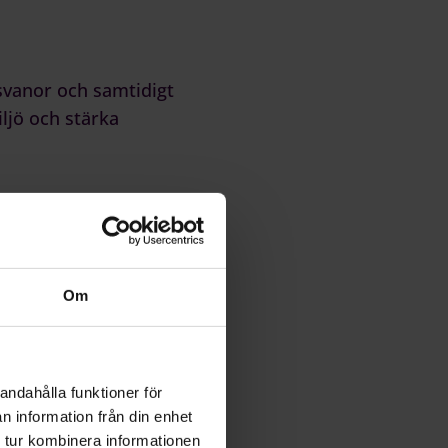
svanor och samtidigt
ljö och stärka
ningsrum eller en
e HR-arbete
Om
se i vardagen. Ofta
etsplatsen. Många
andahålla funktioner för
ller andra initiativ
n information från din enhet
 tur kombinera informationen