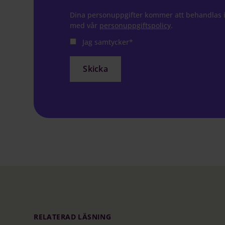
Dina personuppgifter kommer att behandlas i
med vår
personuppgiftspolicy
.
Jag samtycker
*
RELATERAD LÄSNING