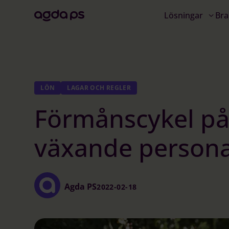
Lösningar
Bra
LÖN
LAGAR OCH REGLER
Förmånscykel på 
växande person
Agda PS
2022-02-18