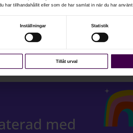
har tillhandahållit eller som de har samlat in när du har använt 
o och arbetsmiljöfrågor ska följas upp blir det också
d ett HR- och lönesystem kan organisationer få bättr
Inställningar
Statistik
pa förutsättningar för ett mer strukturerat arbete
Tillåt urval
daterad med