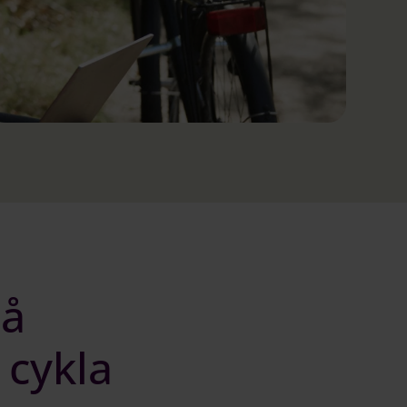
på
 cykla