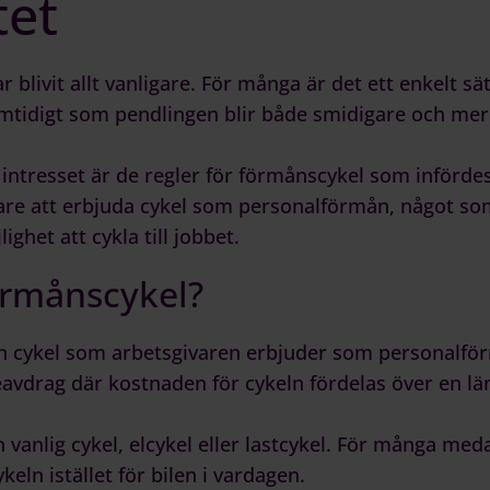
tet
ar blivit allt vanligare. För många är det ett enkelt sä
amtidigt som pendlingen blir både smidigare och mer 
de intresset är de regler för förmånscykel som införde
are att erbjuda cykel som personalförmån, något som 
ghet att cykla till jobbet.
örmånscykel?
n cykel som arbetsgivaren erbjuder som personalför
avdrag där kostnaden för cykeln fördelas över en lä
vanlig cykel, elcykel eller lastcykel. För många meda
ykeln istället för bilen i vardagen.