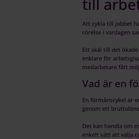
till arbe
Att cykla till jobbet h
rörelse i vardagen s
Ett skäl till det öka
enklare för arbetsgiv
medarbetare fått möjli
Vad är en f
En förmånscykel är e
genom ett bruttolöne
Det kan handla om en 
enkelt sätt att välja c