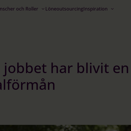
nscher och Roller
Löneoutsourcing
Inspiration
jobbet har blivit en
alförmån