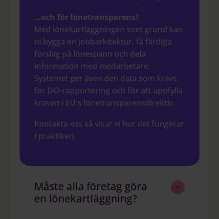
…och för lönetransparens?
Med lönekartläggningen som grund kan
ni bygga en jobbarkitektur, få färdiga
förslag på lönespann och dela
information med medarbetare.
Systemet ger även den data som krävs
för DO-rapportering och för att uppfylla
kraven i EU:s lönetransparensdirektiv.
Kontakta oss så visar vi hur det fungerar
i praktiken.
Måste alla företag göra
en lönekartläggning?