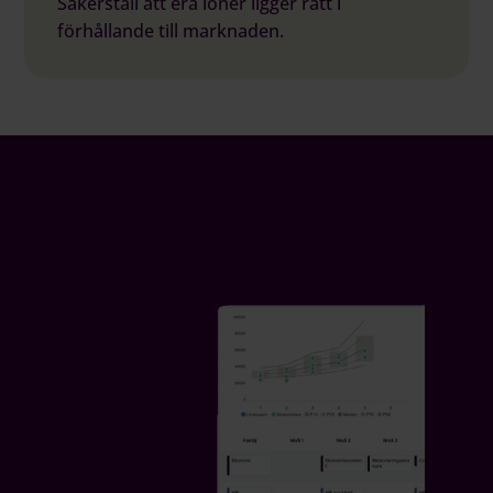
Säkerställ att era löner ligger rätt i
förhållande till marknaden.