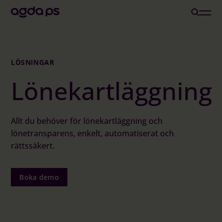
Lösningar
LÖSNINGAR
Lönekartläggning
Branscher och Roller
Löneoutsourcing
Allt du behöver för lönekartläggning och
lönetransparens, enkelt, automatiserat och
rättssäkert.
Inspiration
Boka demo
Om oss
Karriär