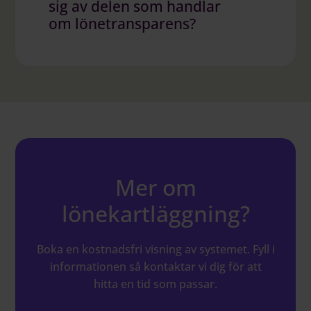
sig av delen som handlar
om lönetransparens?
Absolut, så länge ni har gjort
arbetsvärderingen så fungerar
lönetransparensfunktionerna.
Mer om
lönekartläggning?
Boka en kostnadsfri visning av systemet. Fyll i
informationen så kontaktar vi dig för att
hitta en tid som passar.