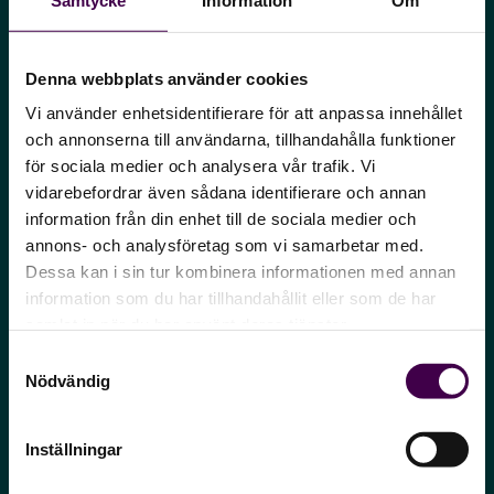
Spara tid
Denna webbplats använder cookies
Automatiseringar och smarta funktioner gör
att lönekartläggningen går snabbt och
Vi använder enhetsidentifierare för att anpassa innehållet
och annonserna till användarna, tillhandahålla funktioner
effektivt.
för sociala medier och analysera vår trafik. Vi
vidarebefordrar även sådana identifierare och annan
information från din enhet till de sociala medier och
annons- och analysföretag som vi samarbetar med.
Dessa kan i sin tur kombinera informationen med annan
information som du har tillhandahållit eller som de har
samlat in när du har använt deras tjänster.
Samtyckesval
Nödvändig
Prisvärt
Inställningar
Ni slipper dyra konsulter och långa
utbildningar. Allt ni behöver finns direkt i