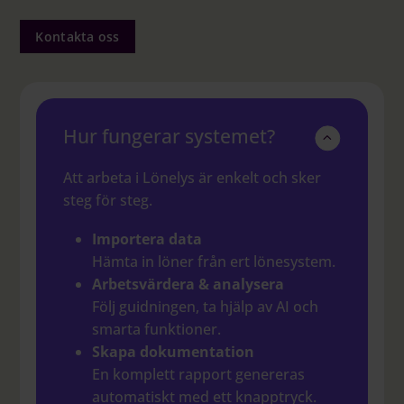
Kontakta oss
Hur fungerar systemet?
Att arbeta i Lönelys är enkelt och sker
steg för steg.
Importera data
Hämta in löner från ert lönesystem.
Arbetsvärdera & analysera
Följ guidningen, ta hjälp av AI och
smarta funktioner.
Skapa dokumentation
En komplett rapport genereras
automatiskt med ett knapptryck.