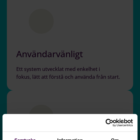
Användarvänligt
Ett system utvecklat med enkelhet i
fokus, lätt att förstå och använda från start.
Samtycke
Information
Om