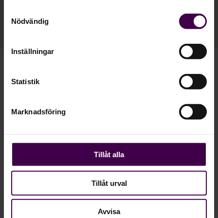
Samtyckesval
Se alla lösningar
Nödvändig
Inställningar
Boka demo
Statistik
Marknadsföring
Med över tio års erfarenhet inom HR och lön på
Visma hjälper jag dig gärna att hitta rätt. Fyll i
formuläret så återkommer jag för att gå igenom
möjligheterna tillsammans med dig.
Tillåt alla
Tillåt urval
Avvisa