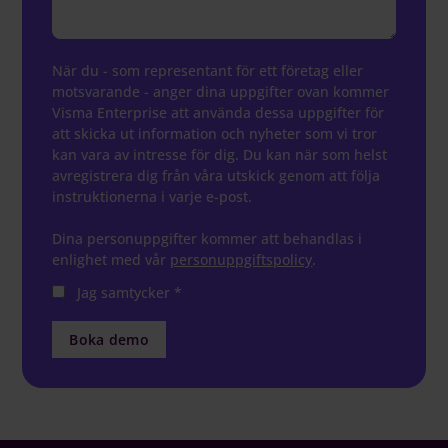
När du - som representant för ett företag eller
motsvarande - anger dina uppgifter ovan kommer
Visma Enterprise att använda dessa uppgifter för
att skicka ut information och nyheter som vi tror
kan vara av intresse för dig. Du kan när som helst
avregistrera dig från våra utskick genom att följa
instruktionerna i varje e-post.
Dina personuppgifter kommer att behandlas i
enlighet med vår
personuppgiftspolicy
.
Jag samtycker
*