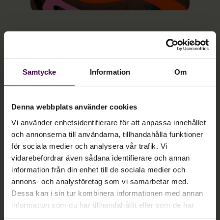
Full integration till Agda PS.
Automatisk överföring av bankfil till banken.
Överblick av hela betalningsflödet.
Möjlighet till flera godkännande steg med
Samtycke
Information
Om
spårbarhet.
Återrapportering av betalningsstatus.
Denna webbplats använder cookies
Meddelar händelser och varningar.
Ökad säkerhet med krypterade bankfiler och
Vi använder enhetsidentifierare för att anpassa innehållet
tvåfaktorsautentisering.
och annonserna till användarna, tillhandahålla funktioner
Bygger på bankfilsformatet ISO 20022.
för sociala medier och analysera vår trafik. Vi
Kompatibel med svenska banker.
vidarebefordrar även sådana identifierare och annan
information från din enhet till de sociala medier och
annons- och analysföretag som vi samarbetar med.
Dessa kan i sin tur kombinera informationen med annan
information som du har tillhandahållit eller som de har
samlat in när du har använt deras tjänster.