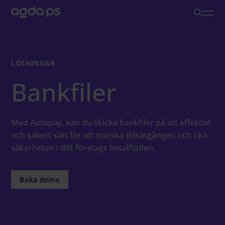
Lösningar
LÖSNINGAR
Bankfiler
Branscher och Roller
Löneoutsourcing
Med Autopay, kan du skicka bankfiler på ett effektivt
och säkert sätt för att minska tidsåtgången och öka
säkerheten i ditt företags betalflöden.
Inspiration
Boka demo
Om oss
Karriär