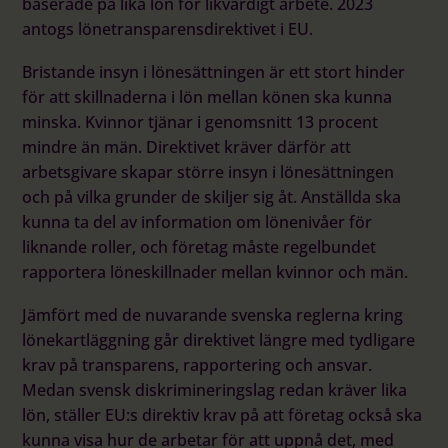
baserade på lika lön för likvärdigt arbete. 2023
antogs lönetransparensdirektivet i EU.
Bristande insyn i lönesättningen är ett stort hinder
för att skillnaderna i lön mellan könen ska kunna
minska. Kvinnor tjänar i genomsnitt
13 procent
mindre än män
. Direktivet kräver därför att
arbetsgivare skapar större
insyn i lönesättningen
och på vilka grunder de skiljer sig åt. Anställda ska
kunna ta del av information om lönenivåer för
liknande roller, och företag måste regelbundet
rapportera löneskillnader mellan kvinnor och män.
Jämfört med de nuvarande svenska reglerna kring
lönekartläggning
går direktivet längre med tydligare
krav på transparens, rapportering och ansvar.
Medan svensk diskrimineringslag redan kräver lika
lön, ställer EU:s direktiv krav på att företag också ska
kunna visa hur de arbetar för att uppnå det, med