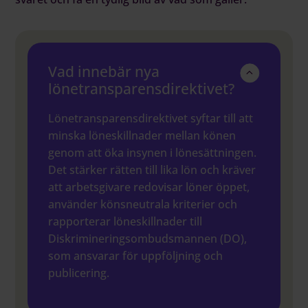
Vad innebär nya
lönetransparensdirektivet?
Lönetransparensdirektivet syftar till att
minska löneskillnader mellan könen
genom att öka insynen i lönesättningen.
Det stärker rätten till lika lön och kräver
att arbetsgivare redovisar löner öppet,
använder könsneutrala kriterier och
rapporterar löneskillnader till
Diskrimineringsombudsmannen (DO),
Boka Demo
som ansvarar för uppföljning och
publicering.
Kontakta oss