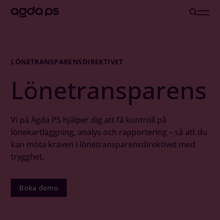
Lösningar
LÖNETRANSPARENSDIREKTIVET
Lönetransparens
Branscher och Roller
Löneoutsourcing
Vi på Agda PS hjälper dig att få kontroll på
lönekartläggning, analys och rapportering – så att du
kan möta kraven i lönetransparensdirektivet med
Inspiration
trygghet.
Om oss
Boka demo
Karriär