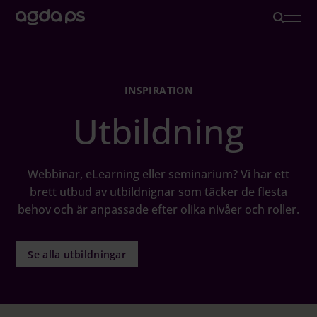
Lösningar
INSPIRATION
Utbildning
Branscher och Roller
Löneoutsourcing
Webbinar, eLearning eller seminarium? Vi har ett
brett utbud av utbildnignar som täcker de flesta
behov och är anpassade efter olika nivåer och roller.
Inspiration
Om oss
Se alla utbildningar
Karriär