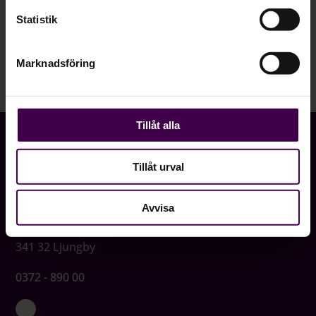
Läs mer och boka
Statistik
Föregående
1
2
3
Marknadsföring
Tillåt alla
Tillåt urval
Avvisa
Långgatan 19
341 32 Ljungby
0372 - 890 00