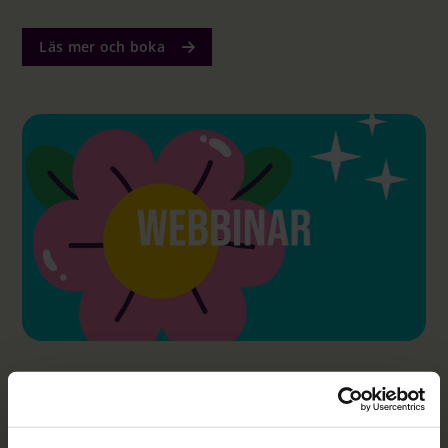
Läs mer och boka
Bevakning anställningsform i
Agda PS webb