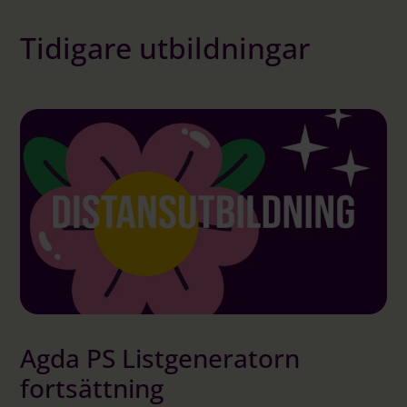
Logga in på Communityn
Tidigare utbildningar
Agda PS Listgeneratorn
fortsättning