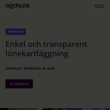
Lösningar
WEBINAR
Enkel och transparent
Branscher och Roller
lönekartläggning
Löneoutsourcing
INSPELAT WEBINAR 46 MIN
Inspiration
Se webinar
Om oss
Karriär