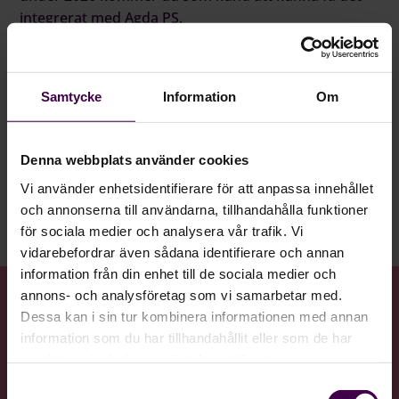
integrerat med Agda PS.
Information
Samtycke
Information
Om
Inspelat webinar 46 min
Svenska
Denna webbplats använder cookies
Vi använder enhetsidentifierare för att anpassa innehållet
Se webinar
och annonserna till användarna, tillhandahålla funktioner
för sociala medier och analysera vår trafik. Vi
vidarebefordrar även sådana identifierare och annan
information från din enhet till de sociala medier och
annons- och analysföretag som vi samarbetar med.
Dessa kan i sin tur kombinera informationen med annan
Talare
information som du har tillhandahållit eller som de har
samlat in när du har använt deras tjänster.
Ludvig Kärmander
Samtyckesval
Manager Lönelys