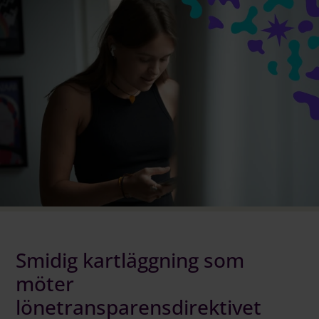
Logga in på Communityn
Smidig kartläggning som
möter
lönetransparensdirektivet