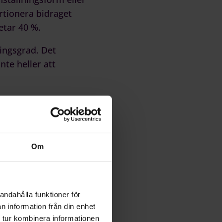
rtionera bidraget
etar 40 %.
ningsgrad. Det
nte heller att
en är också en chans
spara mycket tid
Om
andahålla funktioner för
n information från din enhet
 tur kombinera informationen