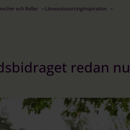
nscher och Roller
Löneoutsourcing
Inspiration
dsbidraget redan nu