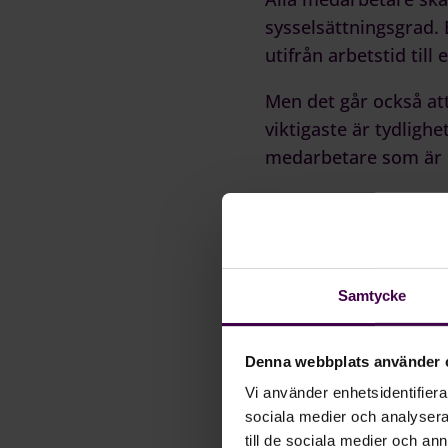
sysselsättningsgrad. 
utifrån arbetstid til
Men det går också att 
viktigaste är tydlighe
medarbetare som är sj
Hösten är alltså inte
att göra avslutningen
senare.
Samtycke
Denna webbplats använder 
Vi använder enhetsidentifierar
sociala medier och analysera 
till de sociala medier och a