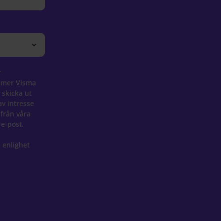
r
mmer Visma
 skicka ut
av intresse
 från våra
 e-post.
 enlighet