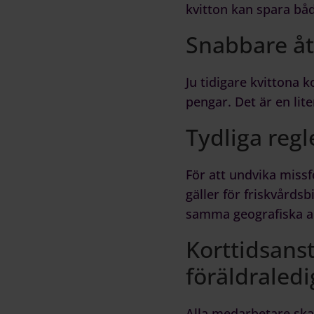
kvitton kan spara båd
Snabbare åt
Ju tidigare kvittona 
pengar. Det är en lit
Tydliga regl
För att undvika missf
gäller för friskvårdsb
samma geografiska arb
Korttidsanst
föräldraledi
Alla medarbetare ska 