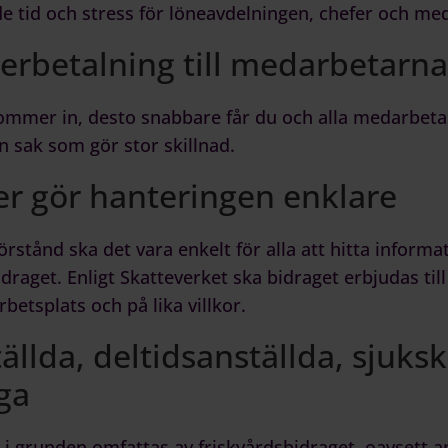
e tid och stress för löneavdelningen, chefer och me
erbetalning till medarbetarna
kommer in, desto snabbare får du och alla medarbetar
en sak som gör stor skillnad.
er gör hanteringen enklare
örstånd ska det vara enkelt för alla att hitta infor
idraget. Enligt Skatteverket ska bidraget erbjudas til
etsplats och på lika villkor.
ällda, deltidsanställda, sjuks
ga
i grunden omfattas av friskvårdsbidraget, oavsett an