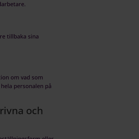
darbetare.
e tillbaka sina
mation om vad som
l hela personalen på
krivna och
ställningsform eller