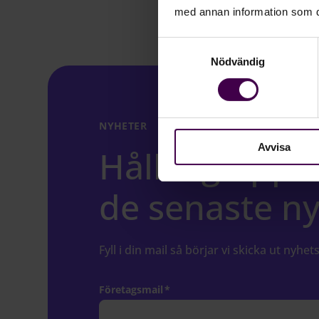
med annan information som du 
Samtyckesval
Nödvändig
NYHETER
Avvisa
Håll dig upp
de senaste n
Fyll i din mail så börjar vi skicka ut nyhets
Företagsmail
*