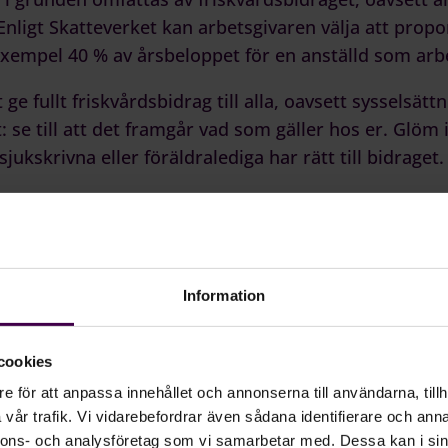
Enligt Skatteverket kan arbetsgivaren välja att propo
l exempel 40 % av årsbeloppet för en anställd som arb
ge fullt friskvårdsbidrag till alla, oavsett sysselsätt
t: se till att det framgår vad som gäller hos er. Glöm i
ukskrivna eller föräldralediga har rätt till bidraget.
 bara en tid för varma drycker och stickade tröjor, d
 på året lite smidigare. En enkel påminnelse nu kan 
Information
cookies
e för att anpassa innehållet och annonserna till användarna, tillh
vår trafik. Vi vidarebefordrar även sådana identifierare och anna
nnons- och analysföretag som vi samarbetar med. Dessa kan i sin