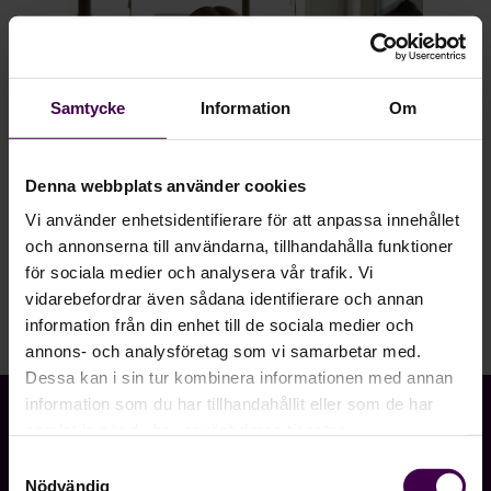
Samtycke
Information
Om
Denna webbplats använder cookies
Vi använder enhetsidentifierare för att anpassa innehållet
och annonserna till användarna, tillhandahålla funktioner
2020-02-06
för sociala medier och analysera vår trafik. Vi
vidarebefordrar även sådana identifierare och annan
Slipp onödigt arbete vid årets lönerevision
information från din enhet till de sociala medier och
annons- och analysföretag som vi samarbetar med.
Dessa kan i sin tur kombinera informationen med annan
information som du har tillhandahållit eller som de har
samlat in när du har använt deras tjänster.
Samtyckesval
Nödvändig