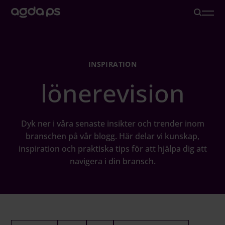
Lösningar
INSPIRATION
lönerevision
Branscher och Roller
Löneoutsourcing
Dyk ner i våra senaste insikter och trender inom
branschen på vår blogg. Här delar vi kunskap,
inspiration och praktiska tips för att hjälpa dig att
Inspiration
navigera i din bransch.
Om oss
Karriär