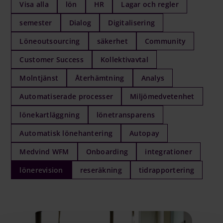
Visa alla
lön
HR
Lagar och regler
Logga in på Communityn
semester
Dialog
Digitalisering
Löneoutsourcing
säkerhet
Community
Customer Success
Kollektivavtal
Molntjänst
Återhämtning
Analys
Automatiserade processer
Miljömedvetenhet
lönekartläggning
lönetransparens
Automatisk lönehantering
Autopay
Medvind WFM
Onboarding
integrationer
lönerevision
reseräkning
tidrapportering