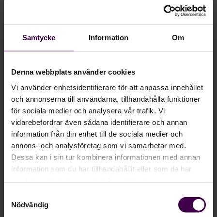
Hon sökte därför en mer automatiserad
process för att snabbt kunna se när bankfilen
Samtycke
Information
Om
skickades och bekräftades. Som aktiv
deltagare i forumet i Agda PS Community
frågade hon andra om deras erfarenheter av
Denna webbplats använder cookies
Agda PS funktion för bankfiler
. Efter att ha läst
Vi använder enhetsidentifierare för att anpassa innehållet
om flera positiva erfarenheter, hörde hon av
och annonserna till användarna, tillhandahålla funktioner
för sociala medier och analysera vår trafik. Vi
sig till sin kontaktperson på Agda PS och
vidarebefordrar även sådana identifierare och annan
började undersöka
Autopay
närmare.
information från din enhet till de sociala medier och
annons- och analysföretag som vi samarbetar med.
Dessa kan i sin tur kombinera informationen med annan
information som du har tillhandahållit eller som de har
samlat in när du har använt deras tjänster.
Samtyckesval
Nödvändig