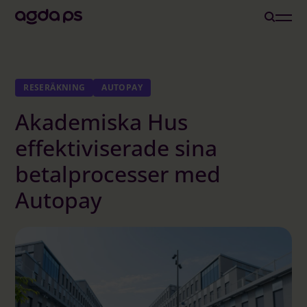
Lösningar
RESERÄKNING
AUTOPAY
Akademiska Hus
Branscher och Roller
effektiviserade sina
Löneoutsourcing
betalprocesser med
Autopay
Inspiration
Om oss
Karriär