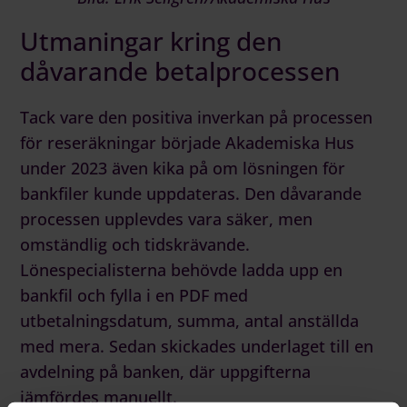
Utmaningar kring den
dåvarande betalprocessen
Tack vare den positiva inverkan på processen
för
reseräkningar
började Akademiska Hus
under 2023 även kika på om lösningen för
bankfiler
kunde uppdateras. Den dåvarande
processen upplevdes vara säker, men
omständlig och tidskrävande.
Lönespecialisterna behövde ladda upp en
bankfil och fylla i en PDF med
utbetalningsdatum, summa, antal anställda
med mera. Sedan skickades underlaget till en
avdelning på banken, där uppgifterna
jämfördes manuellt.