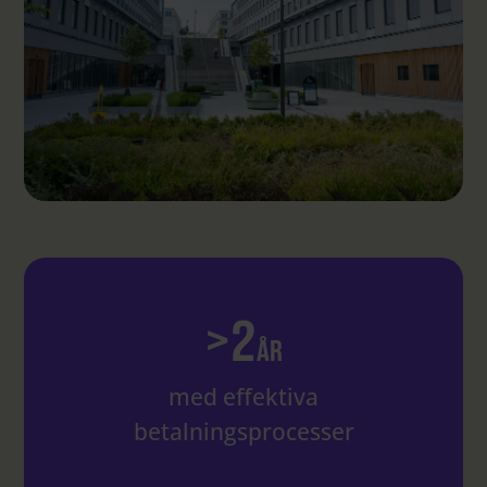
Logga in på Communityn
>
2
år
med effektiva
betalningsprocesser