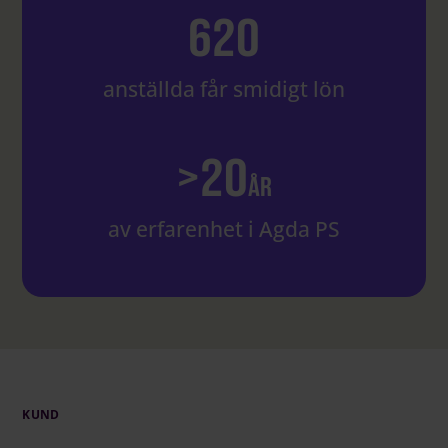
620
anställda får smidigt lön
>
20
år
av erfarenhet i Agda PS
KUND