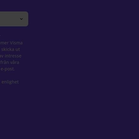
r
mmer Visma
 skicka ut
av intresse
 från våra
 e-post.
 enlighet