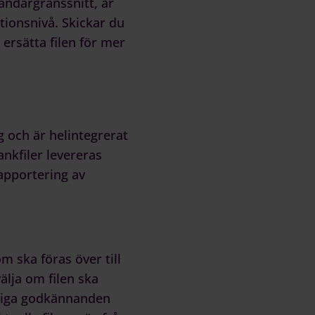
vändargränssnitt, är
ktionsnivå. Skickar du
ersätta filen för mer
g och är helintegrerat
ankfiler levereras
apportering av
m ska föras över till
lja om filen ska
tliga godkännanden