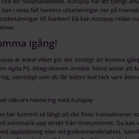
risk för handhavandefel.
Autopay
har ett tydligt an
u kan i vissa fall hantera utbetalningar ner på transa
neutbetalningar till banken? Då kan
Autopay
redan nu 
tiner.
komma igång!
topay
är enkel vilket gör det smidigt att komma igån
tem
Agda PS
. Integrationen innebär bland annat att b
ng, samtidigt som du får bättre koll tack vare återr
cket säkrare hantering med Autopay
n har kommit så långt att det finns transaktioner so
d automatik upp direkt från lönesystemet. Du kan vä
ed uppladdning eller vid godkännande/attest. Sam