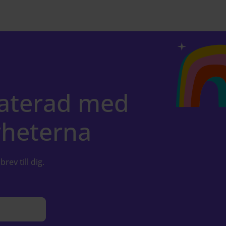
daterad med
yheterna
brev till dig.