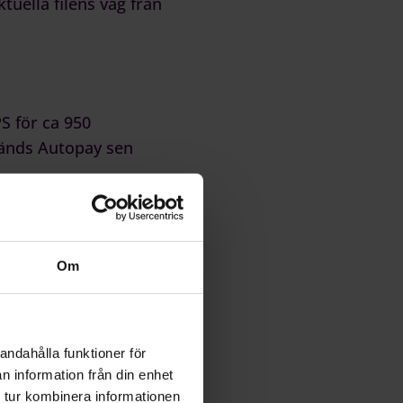
ktuella filens väg från
S för ca 950
vänds Autopay sen
och jag tycker
ckar direkt därifrån,
"
Om
ch ger en bra kontroll
andahålla funktioner för
n information från din enhet
 tur kombinera informationen