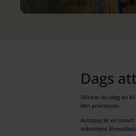
Dags att
Skickar du idag en KI
den processen.
Autopay
är en smart 
månadens löneutbetaln