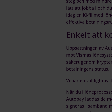
steg och med mindre 
lätt att jobba i och d
idag en KI-fil med lö
effektiva betalningsru
Enkelt att 
Uppsättningen av
Au
mot Vismas lönesys
säkert genom krypteri
betalningens status.
Vi har en väldigt my
När du i löneprocesse
Autopay
laddas de me
signeras i samband m