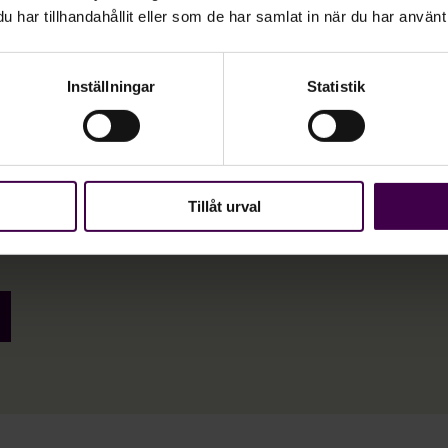
har tillhandahållit eller som de har samlat in när du har använt 
Inställningar
Statistik
ringen av ditt företags
Tillåt urval
20 000 företag och stödjer säkra
 cirka fem miljoner överföringar