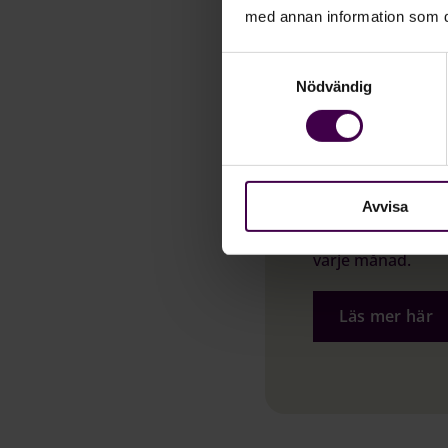
med annan information som du 
Samtyckesval
Nödvändig
BANKFILER
Säkra hante
bankfiler
Avvisa
Används av över 1
transaktioner för
varje månad.
Läs mer här