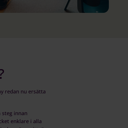
?
ay
redan nu ersätta
 steg innan
ket enklare i alla