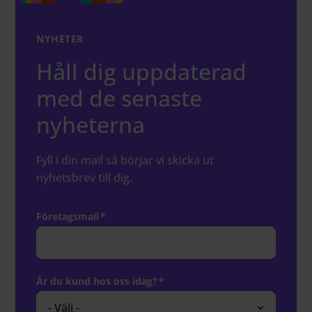
NYHETER
Håll dig uppdaterad
med de senaste
nyheterna
Fyll i din mail så börjar vi skicka ut
nyhetsbrev till dig.
Företagsmail
*
Är du kund hos oss idag?
*