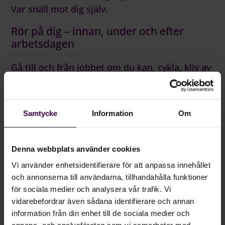
Var snäll mot dig själv.
Rör på dig – innan, under och efter
arbetsdagen
Gå till och från jobbet om du kan, cykla, kliv av
bussen en hållplats tidigare. Att promenera
från jobbet rensar hjärnan effektivt. Låtsas gå
ut med hunden om du inte har en, de behöver
Samtycke
Information
Om
rastas regelbundet under en dag. Flera korta
promenader blir snabbt de 30 minuter som vi
Denna webbplats använder cookies
alla bör röra på oss varje dag för att minska
risken för välfärdssjukdomar. Det gäller även
Vi använder enhetsidentifierare för att anpassa innehållet
och annonserna till användarna, tillhandahålla funktioner
dig som tränar annat. Att röra på sig i naturen
för sociala medier och analysera vår trafik. Vi
ger en extra bonus, det minskar nämligen våra
vidarebefordrar även sådana identifierare och annan
stressnivåer. Och du, alla kan dansa fuldans
information från din enhet till de sociala medier och
(tänker du aldrig i livet så testa, det gör mer
annons- och analysföretag som vi samarbetar med.