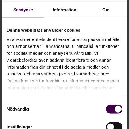
Samtycke
Information
Om
Denna webbplats använder cookies
Vi använder enhetsidentifierare för att anpassa innehållet
och annonserna till användarna, tillhandahålla funktioner
för sociala medier och analysera vår trafik. Vi
vidarebefordrar även sådana identifierare och annan
information från din enhet till de sociala medier och
annons- och analysföretag som vi samarbetar med.
Dessa kan i sin tur kombinera informationen med annan
information som du har tillhandahållit eller som de har
samlat in när du har använt deras tjänster.
2025-01-16
Samtyckesval
Den gamla modellen för målstyrning håller
Nödvändig
inte längre
Inställningar