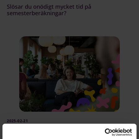
Slösar du onödigt mycket tid på
semesterberäkningar?
2025-02-21
8 lagändringar och nya regler inom
löneområdet 2025