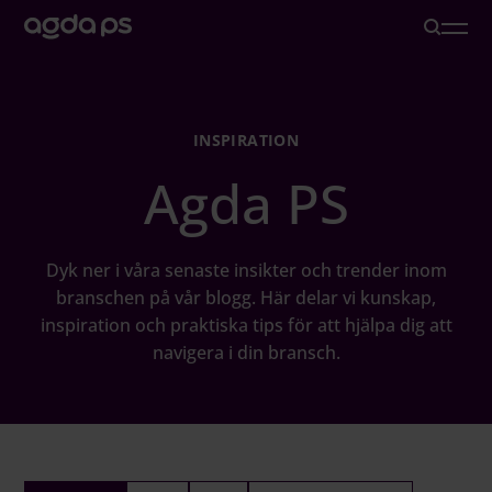
Lösningar
INSPIRATION
Agda PS
Branscher och Roller
Löneoutsourcing
Dyk ner i våra senaste insikter och trender inom
branschen på vår blogg. Här delar vi kunskap,
inspiration och praktiska tips för att hjälpa dig att
Inspiration
navigera i din bransch.
Om oss
Karriär