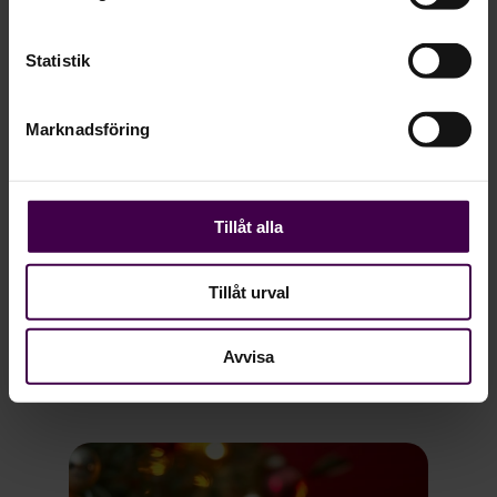
Statistik
Marknadsföring
Tillåt alla
Tillåt urval
2024-12-19
Effektiv lönerevision med Agda PS
Avvisa