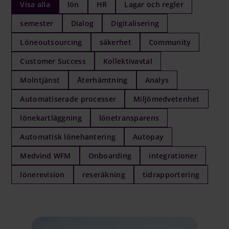
Visa alla
lön
HR
Lagar och regler
Logga in på Communityn
semester
Dialog
Digitalisering
Löneoutsourcing
säkerhet
Community
Customer Success
Kollektivavtal
Molntjänst
Återhämtning
Analys
Automatiserade processer
Miljömedvetenhet
lönekartläggning
lönetransparens
Automatisk lönehantering
Autopay
Medvind WFM
Onboarding
integrationer
lönerevision
reseräkning
tidrapportering