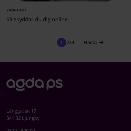
2024-10-23
Så skyddar du dig online
2
3
4
Nästa
1
Långgatan 19
341 32 Ljungby
0372 - 890 00