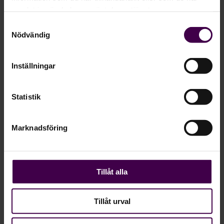
fokus på din kärnverksamhet, genom att
samlat in när du har använt deras tjänster.
låta oss ta hand om lönehanteringen.
Samtyckesval
Nödvändig
Läs mer här
Inställningar
Statistik
Marknadsföring
Tillåt alla
NYHETER
Tillåt urval
Håll dig uppdaterad