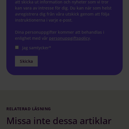
att skicka ut information och nyheter som vi tror
kan vara av intresse för dig. Du kan när som helst
avregistrera dig från våra utskick genom att följa
instruktionerna i varje e-post.
Dina personuppgifter kommer att behandlas i
enlighet med vår
personuppgiftspolicy
.
Jag samtycker
*
RELATERAD LÄSNING
Missa inte dessa artiklar