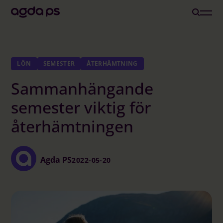
Lösningar
LÖN
SEMESTER
ÅTERHÄMTNING
Sammanhängande
Branscher och Roller
semester viktig för
Löneoutsourcing
återhämtningen
Inspiration
Agda PS
2022-05-20
Om oss
Karriär