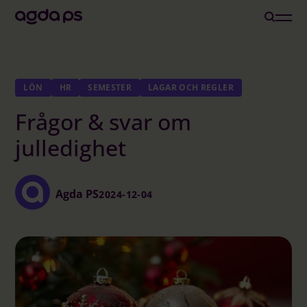
Lösningar
LÖN
HR
SEMESTER
LAGAR OCH REGLER
Frågor & svar om
Branscher och Roller
julledighet
Löneoutsourcing
Agda PS
2024-12-04
Inspiration
Om oss
Karriär