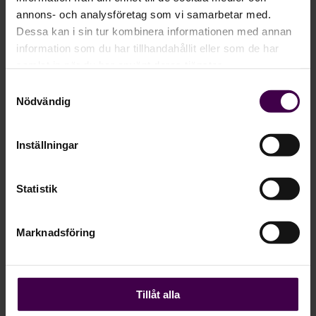
annons- och analysföretag som vi samarbetar med.
Dessa kan i sin tur kombinera informationen med annan
information som du har tillhandahållit eller som de har
samlat in när du har använt deras tjänster.
NYHETER
Samtyckesval
Håll dig uppdaterad
Nödvändig
med de senaste
Inställningar
nyheterna
Statistik
Fyll i din mail så börjar vi skicka ut
nyhetsbrev till dig.
Marknadsföring
Företagsmail
*
Tillåt alla
Är du kund hos oss idag?
*