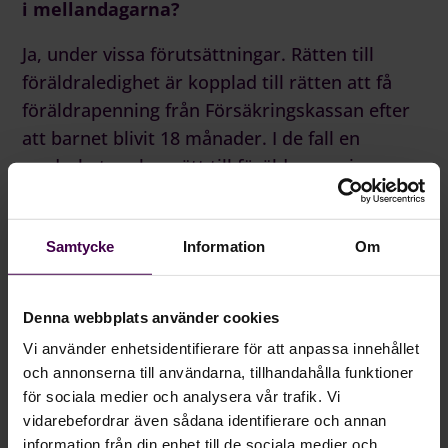
i mellandagarna?
Ja, under vissa förutsättningar. Rätten till
föräldraledighet är kopplad till rätten att få
föräldrapenning från Försäkringskassan efter
att barnet blivit 18 månader. I de fall en
medarbetare har rätt till föräldrapenning,
ansöker om ledigheten två månader innan och
inte redan överstigit tre perioder av
Samtycke
Information
Om
föräldraledighet under kalenderåret väger
rätten till ledighet tungt.
Denna webbplats använder cookies
Vi använder enhetsidentifierare för att anpassa innehållet
och annonserna till användarna, tillhandahålla funktioner
för sociala medier och analysera vår trafik. Vi
vidarebefordrar även sådana identifierare och annan
information från din enhet till de sociala medier och